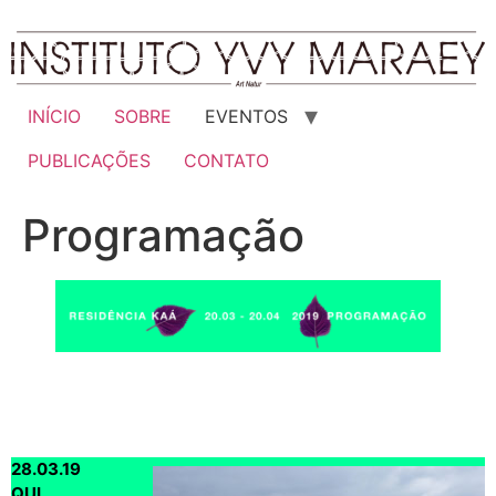
Ir
para
o
conteúdo
INÍCIO
SOBRE
EVENTOS
PUBLICAÇÕES
CONTATO
Programação
28.03.19
QUI.