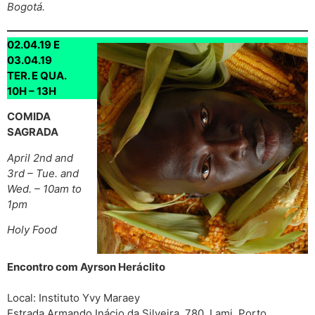
Bogotá.
02.04.19 E
03.04.19
TER. E QUA.
10H – 13H
COMIDA
SAGRADA
April 2nd and
3rd – Tue. and
Wed. – 10am to
1pm
Holy Food
Encontro com Ayrson Heráclito
Local: Instituto Yvy Maraey
Estrada Armando Inácio da Silveira, 780, Lami, Porto