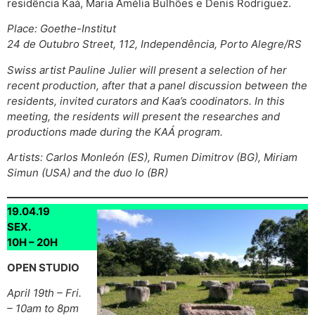
residência Kaá, Maria Amélia Bulhões e Denis Rodriguez.
Place: Goethe-Institut
24 de Outubro Street, 112, Independência, Porto Alegre/RS
Swiss artist Pauline Julier will present a selection of her
recent production, after that a panel discussion between the
residents, invited curators and Kaa’s coodinators. In this
meeting, the residents will present the researches and
productions made during the KAÁ program.
Artists: Carlos Monleón (ES), Rumen Dimitrov (BG), Miriam
Simun (USA) and the duo Io (BR)
19.04.19
SEX.
10H – 20H
OPEN STUDIO
April 19th – Fri.
– 10am to 8pm